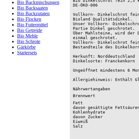
Bio Dinkelschrot fein 2,5 k
Bio Backmischungen
DE-ÖKO-006

Bio Backsaaten
Bio Backzutaten
Vollkorn- Dinkelschrot fein
Bio Flocken
Bioland Qualitätsdinkel.

Unser Vollkorn- Dinkelschro
Bio Futtermittel
Partie Dinkel geschrotet.

Bio Getreide
Über Mahlsteine, wird der D
Bio Mehle
einmal geschrotet.

Bio Schrote
Vollkorn- Dinkelschrot fein
Gärkörbe
Bestandteile des Dinkelkorn
Startersets
Herkunft: Norddeutschland

Dinkelsorte: Franckenkorn

Ungeöffnet mindestens 6 Mon
Allergiehinweis: Enthält Gl
Nährwertangaben
Brennwert
Fett
davon gesättigte Fettsäure
Kohlenhydrate
davon Zucker
Eiweiß
Salz