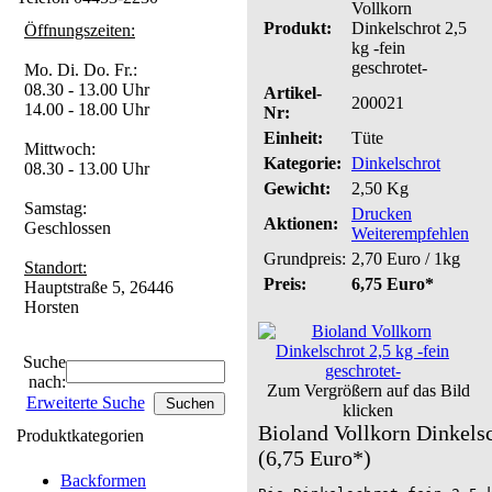
Vollkorn
Produkt:
Dinkelschrot 2,5
Öffnungszeiten:
kg -fein
geschrotet-
Mo. Di. Do. Fr.:
08.30 - 13.00 Uhr
Artikel-
200021
14.00 - 18.00 Uhr
Nr:
Einheit:
Tüte
Mittwoch:
Kategorie:
Dinkelschrot
08.30 - 13.00 Uhr
Gewicht:
2,50 Kg
Samstag:
Drucken
Aktionen:
Geschlossen
Weiterempfehlen
Grundpreis:
2,70 Euro / 1kg
Standort:
Preis:
6,75 Euro*
Hauptstraße 5, 26446
Horsten
Suche
nach:
Zum Vergrößern auf das Bild
Erweiterte Suche
klicken
Bioland Vollkorn Dinkelsc
Produktkategorien
(6,75 Euro*)
Backformen