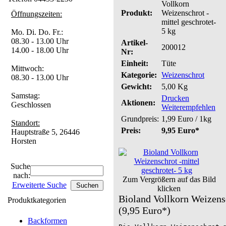
Vollkorn
Produkt:
Weizenschrot -
Öffnungszeiten:
mittel geschrotet-
5 kg
Mo. Di. Do. Fr.:
08.30 - 13.00 Uhr
Artikel-
200012
14.00 - 18.00 Uhr
Nr:
Einheit:
Tüte
Mittwoch:
Kategorie:
Weizenschrot
08.30 - 13.00 Uhr
Gewicht:
5,00 Kg
Samstag:
Drucken
Aktionen:
Geschlossen
Weiterempfehlen
Grundpreis:
1,99 Euro / 1kg
Standort:
Preis:
9,95 Euro*
Hauptstraße 5, 26446
Horsten
Suche
nach:
Zum Vergrößern auf das Bild
Erweiterte Suche
klicken
Bioland Vollkorn Weizensc
Produktkategorien
(9,95 Euro*)
Backformen