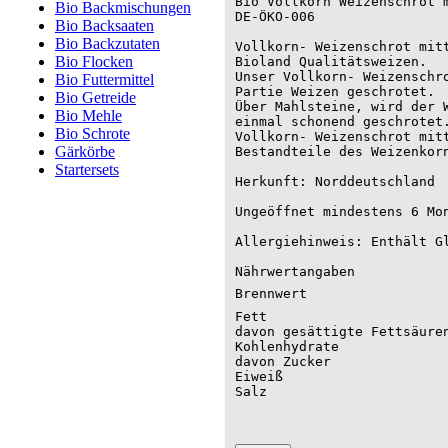
Bio Vollkorn Weizenschrot m
Bio Backmischungen
DE-ÖKO-006

Bio Backsaaten
Bio Backzutaten
Vollkorn- Weizenschrot mitt
Bio Flocken
Bioland Qualitätsweizen. 

Unser Vollkorn- Weizenschro
Bio Futtermittel
Partie Weizen geschrotet.

Bio Getreide
Über Mahlsteine, wird der W
Bio Mehle
einmal schonend geschrotet.
Bio Schrote
Vollkorn- Weizenschrot mitt
Gärkörbe
Bestandteile des Weizenkorn
Startersets
Herkunft: Norddeutschland

Ungeöffnet mindestens 6 Mon
Allergiehinweis: Enthält Gl
Nährwertangaben
Brennwert
Fett
davon gesättigte Fettsäure
Kohlenhydrate
davon Zucker
Eiweiß
Salz