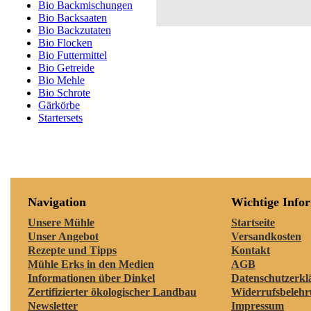
Bio Backmischungen
Bio Backsaaten
Bio Backzutaten
Bio Flocken
Bio Futtermittel
Bio Getreide
Bio Mehle
Bio Schrote
Gärkörbe
Startersets
Navigation
Wichtige Info
Unsere Mühle
Startseite
Unser Angebot
Versandkosten
Rezepte und Tipps
Kontakt
Mühle Erks in den Medien
AGB
Informationen über Dinkel
Datenschutzerkl
Zertifizierter ökologischer Landbau
Widerrufsbeleh
Newsletter
Impressum