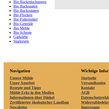
Bio Backmischungen
Bio Backsaaten
Bio Backzutaten
Bio Flocken
Bio Futtermittel
Bio Getreide
Bio Mehle
Bio Schrote
Gärkörbe
Startersets
Navigation
Wichtige Info
Unsere Mühle
Startseite
Unser Angebot
Versandkosten
Rezepte und Tipps
Kontakt
Mühle Erks in den Medien
AGB
Informationen über Dinkel
Datenschutzerkl
Zertifizierter ökologischer Landbau
Widerrufsbeleh
Newsletter
Impressum