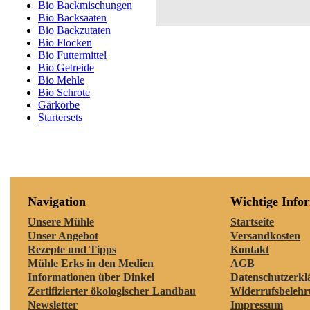
Bio Backmischungen
Bio Backsaaten
Bio Backzutaten
Bio Flocken
Bio Futtermittel
Bio Getreide
Bio Mehle
Bio Schrote
Gärkörbe
Startersets
Navigation
Wichtige Info
Unsere Mühle
Startseite
Unser Angebot
Versandkosten
Rezepte und Tipps
Kontakt
Mühle Erks in den Medien
AGB
Informationen über Dinkel
Datenschutzerkl
Zertifizierter ökologischer Landbau
Widerrufsbeleh
Newsletter
Impressum