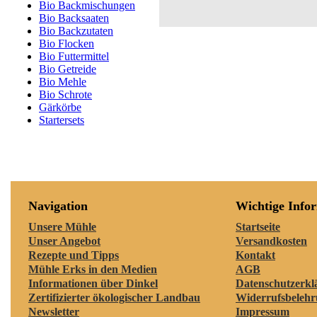
Bio Backmischungen
Bio Backsaaten
Bio Backzutaten
Bio Flocken
Bio Futtermittel
Bio Getreide
Bio Mehle
Bio Schrote
Gärkörbe
Startersets
Navigation
Wichtige Info
Unsere Mühle
Startseite
Unser Angebot
Versandkosten
Rezepte und Tipps
Kontakt
Mühle Erks in den Medien
AGB
Informationen über Dinkel
Datenschutzerkl
Zertifizierter ökologischer Landbau
Widerrufsbeleh
Newsletter
Impressum