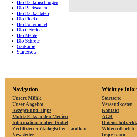
Bio Backmischungen
Bio Backsaaten
Bio Backzutaten
Bio Flocken
Bio Futtermittel
Bio Getreide
Bio Mehle
Bio Schrote
Gärkörbe
Startersets
Navigation
Wichtige Info
Unsere Mühle
Startseite
Unser Angebot
Versandkosten
Rezepte und Tipps
Kontakt
Mühle Erks in den Medien
AGB
Informationen über Dinkel
Datenschutzerkl
Zertifizierter ökologischer Landbau
Widerrufsbeleh
Newsletter
Impressum