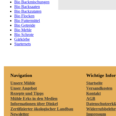
Bio Backmischungen
Bio Backsaaten
Bio Backzutaten
Bio Flocken
Bio Futtermittel
Bio Getreide
Bio Mehle
Bio Schrote
Gärkörbe
Startersets
Navigation
Wichtige Info
Unsere Mühle
Startseite
Unser Angebot
Versandkosten
Rezepte und Tipps
Kontakt
Mühle Erks in den Medien
AGB
Informationen über Dinkel
Datenschutzerkl
Zertifizierter ökologischer Landbau
Widerrufsbeleh
Newsletter
Impressum