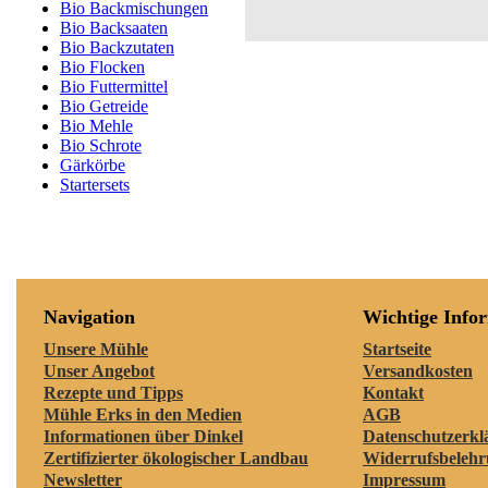
Bio Backmischungen
Bio Backsaaten
Bio Backzutaten
Bio Flocken
Bio Futtermittel
Bio Getreide
Bio Mehle
Bio Schrote
Gärkörbe
Startersets
Navigation
Wichtige Info
Unsere Mühle
Startseite
Unser Angebot
Versandkosten
Rezepte und Tipps
Kontakt
Mühle Erks in den Medien
AGB
Informationen über Dinkel
Datenschutzerkl
Zertifizierter ökologischer Landbau
Widerrufsbeleh
Newsletter
Impressum