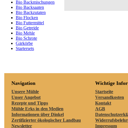
Bio Backmischungen
Bio Backsaaten
Bio Backzutaten
Bio Flocken
Bio Futtermittel
Bio Getreide
Bio Mehle
Bio Schrote
Gärkörbe
Startersets
Navigation
Wichtige Info
Unsere Mühle
Startseite
Unser Angebot
Versandkosten
Rezepte und Tipps
Kontakt
Mühle Erks in den Medien
AGB
Informationen über Dinkel
Datenschutzerkl
Zertifizierter ökologischer Landbau
Widerrufsbeleh
Newsletter
Impressum