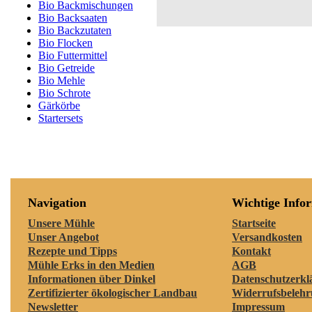
Bio Backmischungen
Bio Backsaaten
Bio Backzutaten
Bio Flocken
Bio Futtermittel
Bio Getreide
Bio Mehle
Bio Schrote
Gärkörbe
Startersets
Navigation
Wichtige Info
Unsere Mühle
Startseite
Unser Angebot
Versandkosten
Rezepte und Tipps
Kontakt
Mühle Erks in den Medien
AGB
Informationen über Dinkel
Datenschutzerkl
Zertifizierter ökologischer Landbau
Widerrufsbeleh
Newsletter
Impressum